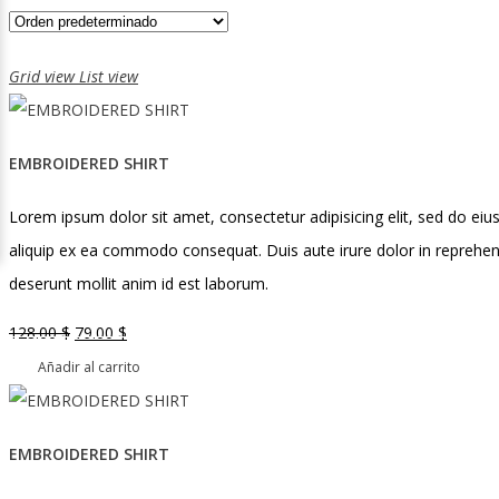
Grid view
List view
EMBROIDERED SHIRT
Lorem ipsum dolor sit amet, consectetur adipisicing elit, sed do ei
aliquip ex ea commodo consequat. Duis aute irure dolor in reprehender
deserunt mollit anim id est laborum.
El
El
128.00
$
79.00
$
precio
precio
Añadir al carrito
original
actual
era:
es:
EMBROIDERED SHIRT
128.00 $.
79.00 $.